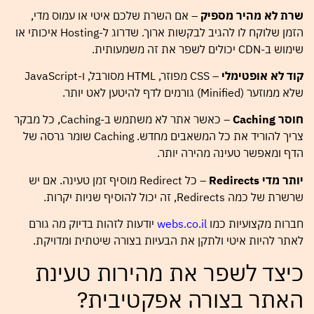
שרת לא מהיר מספיק
– אם השרת שלכם איטי או עמוס מדי,
הזמן שלוקח לו להגיב לבקשות ארוך. שדרוג ל-Hosting איכותי או
שימוש ב-CDN יכולים לשפר את זה משמעותית.
קוד לא אופטימלי
– CSS מפוזר, HTML מסורבל, ו-JavaScript
שלא ממוזער (Minified) גורמים לדף להיטען לאט יותר.
חוסר Caching
– כאשר אתר לא משתמש ב-Caching, כל מבקר
צריך להוריד את כל המשאבים מחדש. Caching שומר גרסה של
הדף ומאפשר טעינה מהירה יותר.
יותר מדי Redirects
– כל Redirect מוסיף זמן טעינה. אם יש
שרשרת של כמה Redirects, זה יכול להוסיף שניות יקרות.
חברות מקצועיות כמו
webs.co.il
יודעות לזהות בדיוק מה גורם
לאתר להיות איטי ולתקן את הבעיות בצורה שיטתית ומדויקת.
כיצד לשפר את מהירות טעינת
האתר בצורה אפקטיבית?