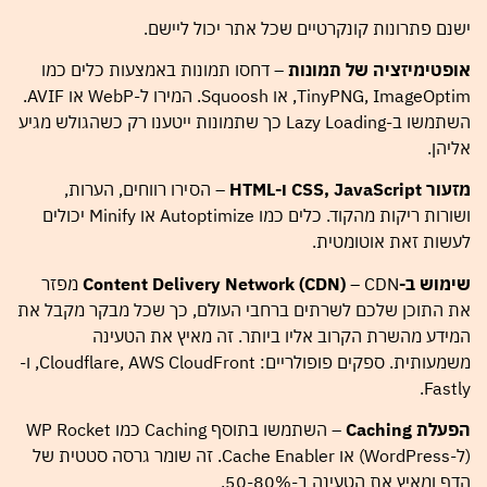
ישנם פתרונות קונקרטיים שכל אתר יכול ליישם.
אופטימיזציה של תמונות
– דחסו תמונות באמצעות כלים כמו
TinyPNG, ImageOptim, או Squoosh. המירו ל-WebP או AVIF.
השתמשו ב-Lazy Loading כך שתמונות ייטענו רק כשהגולש מגיע
אליהן.
מזעור CSS, JavaScript ו-HTML
– הסירו רווחים, הערות,
ושורות ריקות מהקוד. כלים כמו Autoptimize או Minify יכולים
לעשות זאת אוטומטית.
שימוש ב-Content Delivery Network (CDN)
– CDN מפזר
את התוכן שלכם לשרתים ברחבי העולם, כך שכל מבקר מקבל את
המידע מהשרת הקרוב אליו ביותר. זה מאיץ את הטעינה
משמעותית. ספקים פופולריים: Cloudflare, AWS CloudFront, ו-
Fastly.
הפעלת Caching
– השתמשו בתוסף Caching כמו WP Rocket
(ל-WordPress) או Cache Enabler. זה שומר גרסה סטטית של
הדף ומאיץ את הטעינה ב-50-80%.