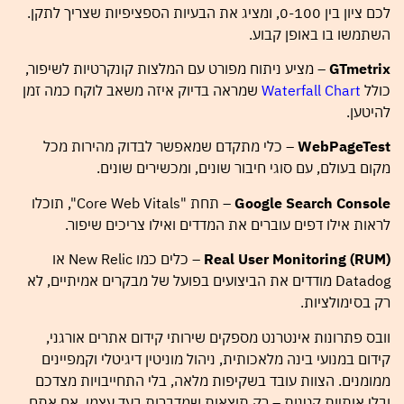
לכם ציון בין 0-100, ומציג את הבעיות הספציפיות שצריך לתקן.
השתמשו בו באופן קבוע.
GTmetrix
– מציע ניתוח מפורט עם המלצות קונקרטיות לשיפור,
כולל
Waterfall Chart
שמראה בדיוק איזה משאב לוקח כמה זמן
להיטען.
WebPageTest
– כלי מתקדם שמאפשר לבדוק מהירות מכל
מקום בעולם, עם סוגי חיבור שונים, ומכשירים שונים.
Google Search Console
– תחת "Core Web Vitals", תוכלו
לראות אילו דפים עוברים את המדדים ואילו צריכים שיפור.
Real User Monitoring (RUM)
– כלים כמו New Relic או
Datadog מודדים את הביצועים בפועל של מבקרים אמיתיים, לא
רק בסימולציות.
וובס פתרונות אינטרנט מספקים שירותי קידום אתרים אורגני,
קידום במנועי בינה מלאכותית, ניהול מוניטין דיגיטלי וקמפיינים
ממומנים. הצוות עובד בשקיפות מלאה, בלי התחייבויות מצדכם
ובלי אותיות קטנות – רק תוצאות שמדברות בעד עצמן. אם אתם