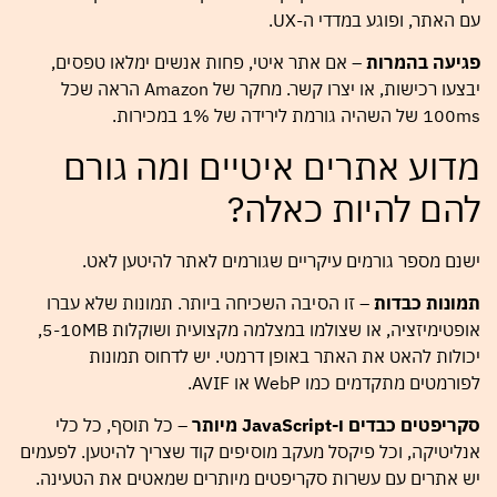
עם האתר, ופוגע במדדי ה-UX.
פגיעה בהמרות
– אם אתר איטי, פחות אנשים ימלאו טפסים,
יבצעו רכישות, או יצרו קשר. מחקר של Amazon הראה שכל
100ms של השהיה גורמת לירידה של 1% במכירות.
מדוע אתרים איטיים ומה גורם
להם להיות כאלה?
ישנם מספר גורמים עיקריים שגורמים לאתר להיטען לאט.
תמונות כבדות
– זו הסיבה השכיחה ביותר. תמונות שלא עברו
אופטימיזציה, או שצולמו במצלמה מקצועית ושוקלות 5-10MB,
יכולות להאט את האתר באופן דרמטי. יש לדחוס תמונות
לפורמטים מתקדמים כמו WebP או AVIF.
סקריפטים כבדים ו-JavaScript מיותר
– כל תוסף, כל כלי
אנליטיקה, וכל פיקסל מעקב מוסיפים קוד שצריך להיטען. לפעמים
יש אתרים עם עשרות סקריפטים מיותרים שמאטים את הטעינה.