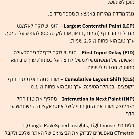
מוכן לשימוש.
גוגל מודדת מהירות באמצעות מספר מדדים:
Largest Contentful Paint (LCP)
– הזמן שלוקח לאלמנט
הגדול ביותר בדף (תמונה, וידאו, או בלוק טקסט) להופיע על המסך.
ערך טוב הוא פחות מ-2.5 שניות.
First Input Delay (FID)
– הזמן שלוקח לדף להגיב לפעולה
ראשונה של המשתמש (למשל, לחיצה על כפתור). ערך טוב הוא
פחות מ-100 מילישניות.
Cumulative Layout Shift (CLS)
– מודד כמה האלמנטים בדף
"קופצים" במהלך הטעינה. ערך טוב הוא פחות מ-0.1.
Interaction to Next Paint (INP)
– מחליף את FID החל
מ-2024, ומודד את הזמן הכולל של אינטראקציות המשתמש עם
הדף.
כלים כמו Google PageSpeed Insights, Lighthouse, ו-
GTmetrix מאפשרים לבדוק את הביצועים של האתר שלכם ולקבל