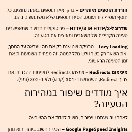
הורדת תוספים מיותרים
– בדקו אילו תוספים באמת נחוצים. כל
תוסף מוסיף קוד ועומס. הסירו תוספים שלא משתמשים בהם.
שדרוג ל-HTTP/2 או HTTP/3
– פרוטוקולים חדשים שמאפשרים
טעינה מקבילית של משאבים ומאיצים את הטעינה.
Lazy Loading
– טכניקה שטוענת רק את מה שנראה על המסך,
ואת השאר רק כשהגולש גולל למטה. זה מפחית משמעותית את
זמן הטעינה הראשוני.
מינימום Redirects
– צמצמו Redirects למינימום ההכרחי. אם
צריך Redirect, השתמשו ב-301 (קבוע) ולא ב-302 (זמני).
איך מודדים שיפור במהירות
הטעינה?
לאחר שביצעתם שיפורים, חשוב למדוד את ההשפעה.
Google PageSpeed Insights
– הכלי החשוב ביותר. הוא נותן