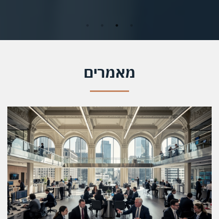
חיצונית.
יועצים יכולים לזהות את מקור הבעיה ולהציע פתרונות שיהפכו את
העסק שלך לחזק יותר. זה עשוי להיות כרוך בביטול חוסר יעילות או
הצגת שיטות עבודה משופרות.
מאמרים
יועצים עסקיים יכולים להיות מועילים ביותר אם אתה מתרחב לשוק
או אזור אחר. יש להם ידע מומחה על האזור ויכולים להציע תובנה
לגבי האסטרטגיות של המתחרים.
יועצים עסקיים לעתים קרובות משתפים פעולה עם מגוון לקוחות
ומנהלים מספר פרויקטים בו זמנית. כדי להבטיח שהמאמצים
שלהם יניב תוצאות באיכות גבוהה, היועצים העסקיים חייבים
להישאר מאורגנים ועקביים.
הם חייבים גם להיות מסוגלים לתקשר בצורה יעילה עם הלקוחות
שלהם. זה יכול להיות מאתגר אם חסר להם מומחיות בענף שלהם
או חסר ניסיון בהיבטים מסוימים של פעילות עסקית.