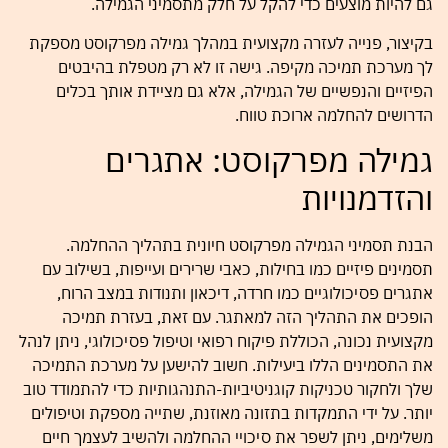
גם להיות מוצעים כדי להקל על חלק מתסמיני הגמילה.
בקיצור, פנייה לעזרה מקצועית במהלך גמילה מפרקוסט מספקת
לך מערכת תמיכה מקיפה. גישה זו לא רק מטפלת בהיבטים
הפיזיים והנפשיים של הגמילה, אלא גם מציידת אותך בכלים
הדרושים להחלמה ארוכת טווח.
גמילה מפרקוסט: אתגרים
והזדמנויות
הבנת תסמיני הגמילה מפרקוסט חיונית בתהליך ההחלמה.
תסמינים פיזיים כמו בחילות, כאבי שרירים ועייפות, בשילוב עם
אתגרים פסיכולוגיים כמו חרדה, דיכאון ותנודות במצב הרוח,
הופכים את התהליך הזה למאתגר. עם זאת, בעזרת תמיכה
מקצועית נכונה, הכוללת פיקוח רפואי וטיפול פסיכולוגי, ניתן לנהל
את התסמינים הללו ביעילות. חשוב להישען על מערכת התמיכה
שלך ולחקור טכניקות קוגניטיביות-התנהגותיות כדי להתמודד טוב
יותר. על ידי התמקדות בתזונה מאוזנת, שתייה מספקת וטיפולים
משלימים, ניתן לשפר את סיכויי ההחלמה ולהשיב לעצמך חיים