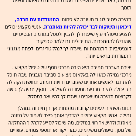
בחילות, כאבי שרירים ועייפות בעזרת תרופות מתאימות וטיפול
תומך.
תמיכה פסיכולוגית חשובה לא פחות.
התמודדות עם חרדה,
דיכאון ותשוקות לבד יכולה להיות מאתגרת
. אנשי מקצוע יכולים
להציע טיפול וייעוץ שיעזרו לך להבין ולטפל בגורמים הבסיסיים
שהובילו להתמכרות. הם יכולים גם ללמד טכניקות
קוגניטיביות-התנהגותיות שיעזרו לך לנהל טריגרים ולפתח מנגנוני
התמודדות בריאים יותר.
יצירת מערכת תמיכה היא היבט מרכזי נוסף של טיפול מקצועי.
מרכזי גמילה כמו וילה באלאנס מציעים סביבה מובנית שבה תוכל
להתחבר לאנשים אחרים שעוברים חוויות דומות. תחושת הקהילה
הזו יכולה להיות מרגיעה ומעודדת להפליא. בנוסף, תהיה לך גישה
לקבוצות תמיכה ומשאבים שיעזרו לך להישאר במסלול.
תזונה ושתייה לעיתים קרובות מוזנחות אך הן חיוניות במהלך
גמילה. אנשי מקצוע יכולים להדריך אותך כיצד לשמור על תזונה
מאוזנת ולהישאר רווי בנוזלים, מה שיכול לסייע לתהליך ההחלמה
של גופך. טיפולים משלימים, כמו דיקור או תוספי צמחים, עשויים